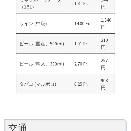
1.31 Fr.
（1.5L）
円
1,540
ワイン (中級)
14.00 Fr.
円
210
ビール (国産、500ml)
1.91 Fr.
円
297
ビール (輸入、330ml)
2.70 Fr.
円
908
タバコ (マルボロ)
8.25 Fr.
円
交通