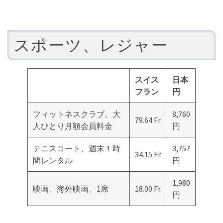
スポーツ、レジャー
スイス
日本
フラン
円
フィットネスクラブ、大
8,760
79.64 Fr.
人ひとり月額会員料金
円
テニスコート、週末１時
3,757
34.15 Fr.
間レンタル
円
1,980
映画、海外映画、1席
18.00 Fr.
円