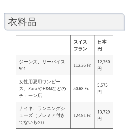
衣料品
スイス
日本
フラン
円
ジーンズ、リーバイス
12,360
112.36 Fr.
501
円
女性用夏用ワンピー
5,575
ス、Zara やH&Mなどの
50.68 Fr.
円
チェーン店
ナイキ、ランニングシ
13,729
ューズ（プレミア付き
124.81 Fr.
円
でないもの）