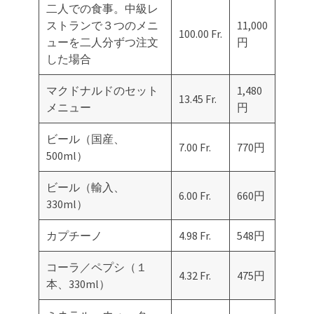
二人での食事。中級レ
ストランで３つのメニ
11,000
100.00 Fr.
ューを二人分ずつ注文
円
した場合
マクドナルドのセット
1,480
13.45 Fr.
メニュー
円
ビール（国産、
7.00 Fr.
770円
500ml）
ビール（輸入、
6.00 Fr.
660円
330ml）
カプチーノ
4.98 Fr.
548円
コーラ／ペプシ（１
4.32 Fr.
475円
本、330ml）