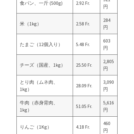
食パン、一斤 (500g)
2.92 Fr.
円
284
米（1kg）
2.58 Fr.
円
603
たまご（12個入り）
5.48 Fr.
円
2,805
チーズ（国産、1kg）
25.50 Fr.
円
とり肉（ムネ肉、
3,090
28.09 Fr.
1kg）
円
牛肉（赤身背肉、
5,616
51.05 Fr.
1kg）
円
460
りんご（1Kg）
4.18 Fr.
円