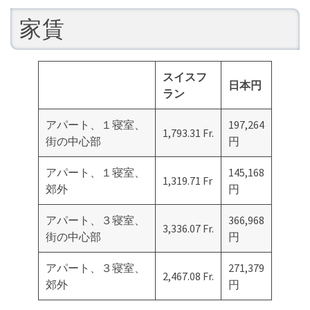
家賃
スイスフ
日本円
ラン
アパート、１寝室、
197,264
1,793.31 Fr.
街の中心部
円
アパート、１寝室、
145,168
1,319.71 Fr
郊外
円
アパート、３寝室、
366,968
3,336.07 Fr.
街の中心部
円
アパート、３寝室、
271,379
2,467.08 Fr.
郊外
円