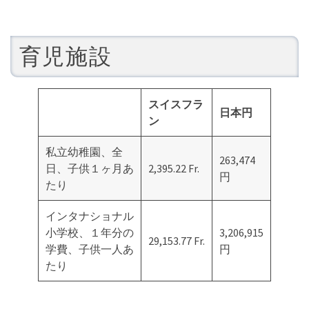
育児施設
スイスフラ
日本円
ン
私立幼稚園、全
263,474
日、子供１ヶ月あ
2,395.22 Fr.
円
たり
インタナショナル
小学校、１年分の
3,206,915
29,153.77 Fr.
学費、子供一人あ
円
たり