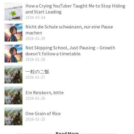
How a Crying YouTuber Taught Me to Stop Hiding
and Start Leading
2026-02-24
Nicht die Schule schwänzen, nur eine Pause
machen
2026-01-29
Not Skipping School, Just Pausing – Growth
doesn’t follow a timetable.
2026-01-28
一粒のご飯
2026-01-27
Ein Reiskorn, bitte
2026-01-26
One Grain of Rice
2026-01-25
Read More